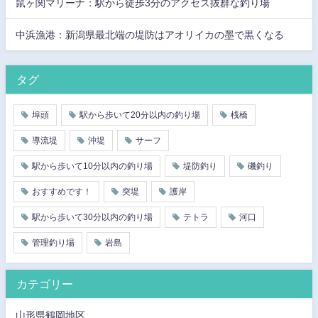
鼠ヶ関マリーナ：駅から徒歩3分のアクセス抜群な釣り場
中浜漁港：新潟県最北端の堤防はアオリイカの墨で黒くなる
タグ
埠頭
駅から歩いて20分以内の釣り場
桟橋
導流堤
沖堤
サーフ
駅から歩いて10分以内の釣り場
堤防釣り
磯釣り
おすすめです！
突堤
護岸
駅から歩いて30分以内の釣り場
テトラ
河口
管理釣り場
岩島
カテゴリー
山形県鶴岡地区