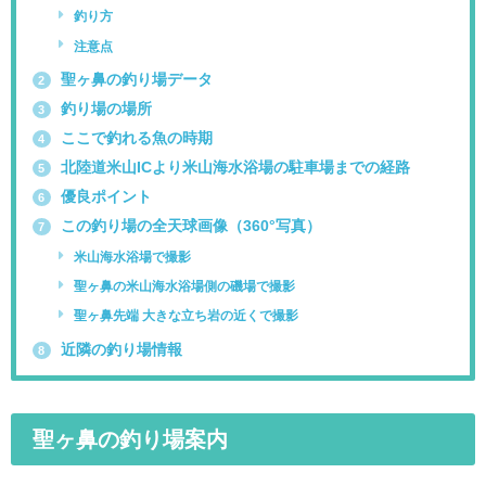
釣り方
注意点
聖ヶ鼻の釣り場データ
2
釣り場の場所
3
ここで釣れる魚の時期
4
北陸道米山ICより米山海水浴場の駐車場までの経路
5
優良ポイント
6
この釣り場の全天球画像（360°写真）
7
米山海水浴場で撮影
聖ヶ鼻の米山海水浴場側の磯場で撮影
聖ヶ鼻先端 大きな立ち岩の近くで撮影
近隣の釣り場情報
8
聖ヶ鼻の釣り場案内