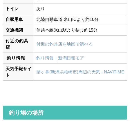
トイレ
あり
自家用車
北陸自動車道 米山ICより約10分
交通機関
信越本線
米山駅より徒歩約15分
付近の釣具
付近の釣具店を地図で調べる
店
釣り情報
釣り情報｜新潟日報モア
天気予報サイ
聖ヶ鼻(新潟県柏崎市)周辺の天気 - NAVITIME
ト
釣り場の場所