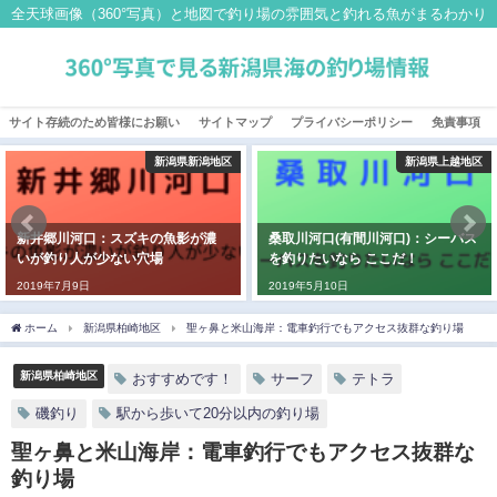
全天球画像（360°写真）と地図で釣り場の雰囲気と釣れる魚がまるわかり
サイト存続のため皆様にお願い
サイトマップ
プライバシーポリシー
免責事項
新潟県新潟地区
新潟県上越地区
新井郷川河口：スズキの魚影が濃
桑取川河口(有間川河口)：シーバス
いが釣り人が少ない穴場
を釣りたいなら ここだ！
2019年7月9日
2019年5月10日
ホーム
新潟県柏崎地区
聖ヶ鼻と米山海岸：電車釣行でもアクセス抜群な釣り場
新潟県柏崎地区
おすすめです！
サーフ
テトラ
磯釣り
駅から歩いて20分以内の釣り場
聖ヶ鼻と米山海岸：電車釣行でもアクセス抜群な
釣り場