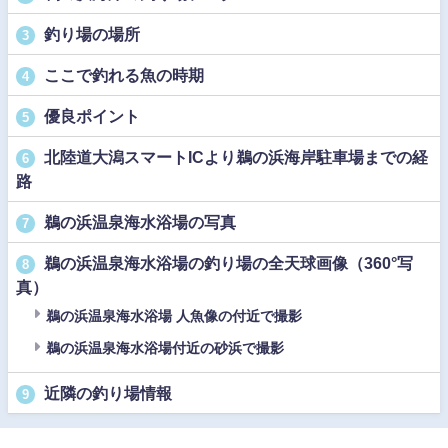
釣り場の場所
3
ここで釣れる魚の時期
4
優良ポイント
5
北陸道大潟スマートICより鵜の浜海岸駐車場までの経
6
路
鵜の浜温泉海水浴場の写真
7
鵜の浜温泉海水浴場の釣り場の全天球画像（360°写
8
真）
鵜の浜温泉海水浴場 人魚像の付近で撮影
鵜の浜温泉海水浴場付近の砂浜で撮影
近隣の釣り場情報
9