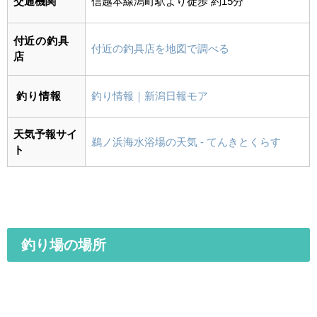
交通機関
信越本線
潟町駅より徒歩 約15分
付近の釣具
付近の釣具店を地図で調べる
店
釣り情報
釣り情報｜新潟日報モア
天気予報サイ
鵜ノ浜海水浴場の天気 - てんきとくらす
ト
釣り場の場所