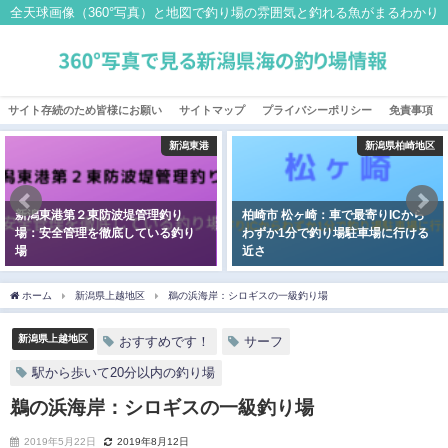
全天球画像（360°写真）と地図で釣り場の雰囲気と釣れる魚がまるわかり
サイト存続のため皆様にお願い
サイトマップ
プライバシーポリシー
免責事項
新潟東港
新潟県柏崎地区
新潟東港第２東防波堤管理釣り
柏崎市 松ヶ崎：車で最寄りICから
場：安全管理を徹底している釣り
わずか1分で釣り場駐車場に行ける
場
近さ
2019年7月14日
2019年5月31日
ホーム
新潟県上越地区
鵜の浜海岸：シロギスの一級釣り場
新潟県上越地区
おすすめです！
サーフ
駅から歩いて20分以内の釣り場
鵜の浜海岸：シロギスの一級釣り場
2019年5月22日
2019年8月12日