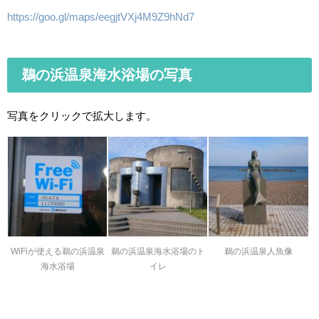
https://goo.gl/maps/eegjtVXj4M9Z9hNd7
鵜の浜温泉海水浴場の写真
写真をクリックで拡大します。
WiFiが使える鵜の浜温泉
鵜の浜温泉海水浴場のト
鵜の浜温泉人魚像
海水浴場
イレ