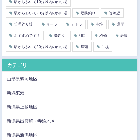
駅から歩いて10分以内の釣り場
駅から歩いて20分以内の釣り場
堤防釣り
導流堤
管理釣り場
サーフ
テトラ
突堤
護岸
おすすめです！
磯釣り
河口
桟橋
岩島
駅から歩いて30分以内の釣り場
埠頭
沖堤
カテゴリー
山形県鶴岡地区
新潟東港
新潟県上越地区
新潟県出雲崎・寺泊地区
新潟県新潟地区