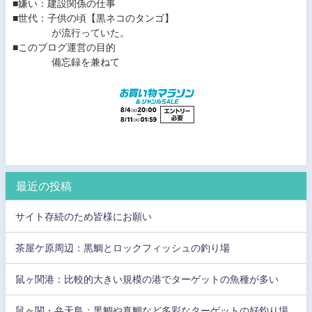
■嫌い：建設関係の仕事
■世代：子供の頃【黒ネコのタンゴ】
が流行っていた。
■このブログ運営の目的
備忘録を兼ねて
最近の投稿
サイト存続のため皆様にお願い
茶屋ケ原周辺：黒鯛とロックフィッシュの釣り場
鼠ヶ関港：比較的大きい規模の港でターゲットの魚種が多い
鼠ヶ関・弁天島：黒鯛や真鯛など多彩なターゲットの好釣り場