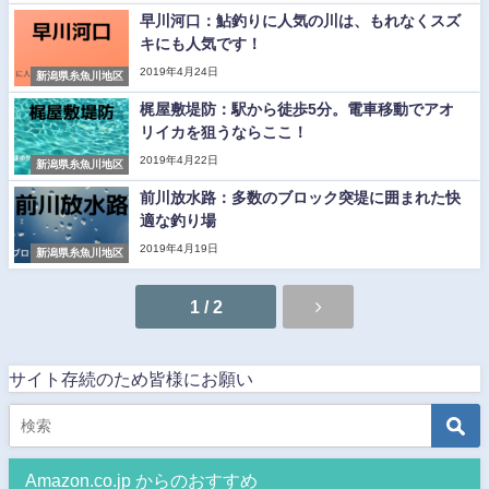
早川河口：鮎釣りに人気の川は、もれなくスズ
キにも人気です！
2019年4月24日
新潟県糸魚川地区
梶屋敷堤防：駅から徒歩5分。電車移動でアオ
リイカを狙うならここ！
2019年4月22日
新潟県糸魚川地区
前川放水路：多数のブロック突堤に囲まれた快
適な釣り場
2019年4月19日
新潟県糸魚川地区
1 / 2
サイト存続のため皆様にお願い
Amazon.co.jp からのおすすめ