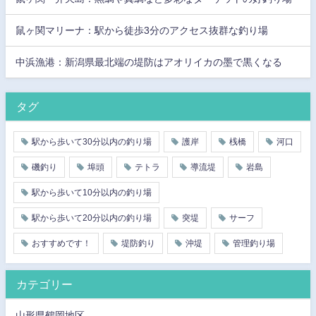
鼠ヶ関マリーナ：駅から徒歩3分のアクセス抜群な釣り場
中浜漁港：新潟県最北端の堤防はアオリイカの墨で黒くなる
タグ
駅から歩いて30分以内の釣り場
護岸
桟橋
河口
磯釣り
埠頭
テトラ
導流堤
岩島
駅から歩いて10分以内の釣り場
駅から歩いて20分以内の釣り場
突堤
サーフ
おすすめです！
堤防釣り
沖堤
管理釣り場
カテゴリー
山形県鶴岡地区