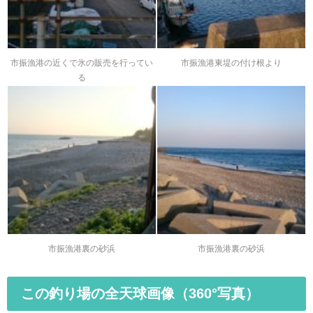
市振漁港の近くで氷の販売を行ってい
市振漁港東堤の付け根より
る
市振漁港裏の砂浜
市振漁港裏の砂浜
この釣り場の全天球画像（360°写真）