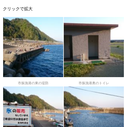
クリックで拡大
市振漁港の東の堤防
市振漁港奥のトイレ