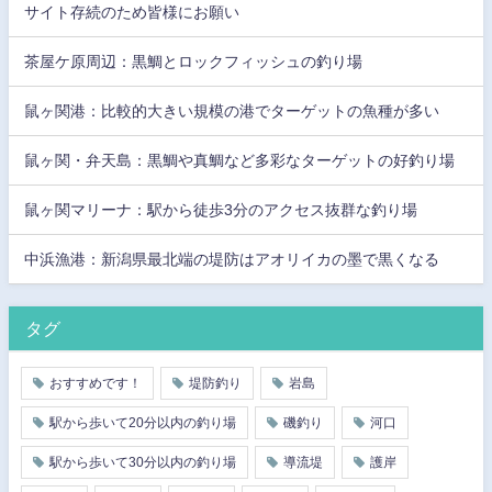
サイト存続のため皆様にお願い
茶屋ケ原周辺：黒鯛とロックフィッシュの釣り場
鼠ヶ関港：比較的大きい規模の港でターゲットの魚種が多い
鼠ヶ関・弁天島：黒鯛や真鯛など多彩なターゲットの好釣り場
鼠ヶ関マリーナ：駅から徒歩3分のアクセス抜群な釣り場
中浜漁港：新潟県最北端の堤防はアオリイカの墨で黒くなる
タグ
おすすめです！
堤防釣り
岩島
駅から歩いて20分以内の釣り場
磯釣り
河口
駅から歩いて30分以内の釣り場
導流堤
護岸