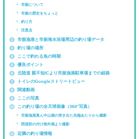
市振について
市振の歴史をちょっと
釣り方
注意点
市振漁港と市振海水浴場周辺の釣り場データ
2
釣り場の場所
3
ここで釣れる魚の時期
4
優良ポイント
5
北陸道 親不知ICより市振漁港駐車場までの経路
6
トイレのGoogleストリートビュー
7
関連動画
8
ここの写真
9
この釣り場の全天球画像（360°写真）
10
市振漁港真ん中山側の突き出た先端あたりから撮影
西堤防の付け根外側より撮影
近隣の釣り場情報
11