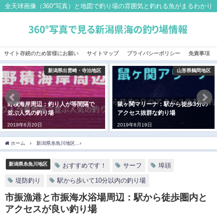
全天球画像（360°写真）と地図で釣り場の雰囲気と釣れる魚がまるわかり
サイト存続のため皆様にお願い
サイトマップ
プライバシーポリシー
免責事項
山形県鶴岡地区
新潟県糸魚川地区
鼠ヶ関マリーナ：駅から徒歩3分の
海川河口：天然のアユが遡上する
アクセス抜群な釣り場
渓流の河口
2019年8月19日
2019年4月18日
ホーム
新潟県糸魚川地区
市振漁港と市振海水浴場周辺：駅から徒歩圏内とアクセス
新潟県糸魚川地区
おすすめです！
サーフ
埠頭
堤防釣り
駅から歩いて10分以内の釣り場
市振漁港と市振海水浴場周辺：駅から徒歩圏内と
アクセスが良い釣り場