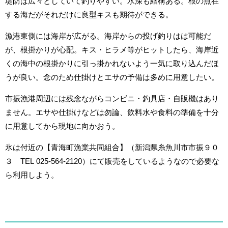
堤防は広々としていて釣りやすい。水深も結構ある。根の点在
する海だがそれだけに良型キスも期待ができる。
漁港東側には海岸が広がる。海岸からの投げ釣りはは可能だ
が、根掛かりが心配。キス・ヒラメ等がヒットしたら、海岸近
くの海中の根掛かりに引っ掛かれないよう一気に取り込んだほ
うが良い。念のため仕掛けとエサの予備は多めに用意したい。
市振漁港周辺には残念ながらコンビニ・釣具店・自販機はあり
ません。エサや仕掛けなどは勿論、飲料水や食料の準備を十分
に用意してから現地に向かおう。
氷は付近の【青海町漁業共同組合】（新潟県糸魚川市市振９０
３ TEL 025-564-2120）にて販売をしているようなので必要な
ら利用しよう。