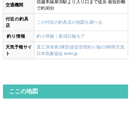
信越本線
犀潟駅より入り口まで徒歩 最短距離
交通機関
で約30分
付近の釣具
この付近の釣具店の地図を調べる
店
釣り情報
釣り情報｜新潟日報モア
天気予報サイ
直江津港第3東防波堤管理釣り場の3時間天気
ト
日本気象協会 tenki.jp
ここの地図