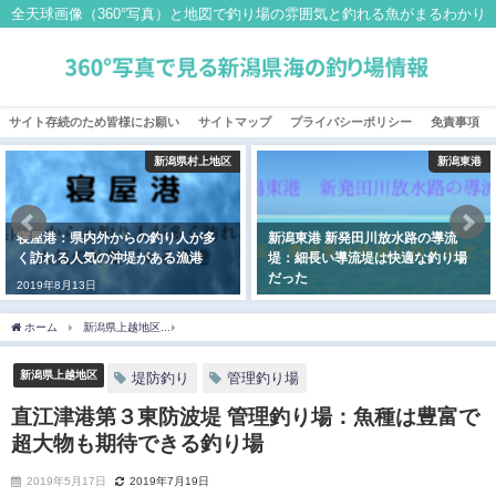
全天球画像（360°写真）と地図で釣り場の雰囲気と釣れる魚がまるわかり
サイト存続のため皆様にお願い
サイトマップ
プライバシーポリシー
免責事項
新潟東港
新潟県柏崎地区
新潟東港 新発田川放水路の導流
薬師堂海水浴場 二見岩＆城の腰：
堤：細長い導流堤は快適な釣り場
釣り人が少ない穴場の釣り場
だった
2019年6月6日
2019年8月1日
ホーム
新潟県上越地区
直江津港第３東防波堤 管理釣り場：魚種は豊富で超大物も期
新潟県上越地区
堤防釣り
管理釣り場
直江津港第３東防波堤 管理釣り場：魚種は豊富で
超大物も期待できる釣り場
2019年5月17日
2019年7月19日