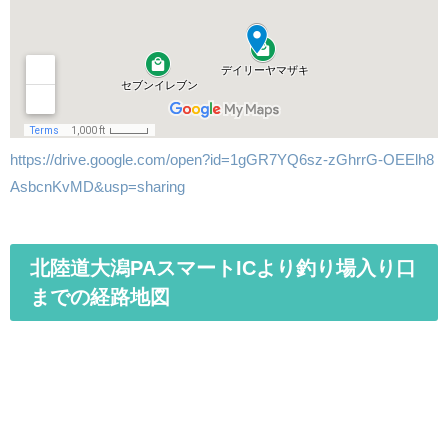
https://drive.google.com/open?id=1gGR7YQ6sz-zGhrrG-OEElh8
AsbcnKvMD&usp=sharing
北陸道大潟PAスマートICより釣り場入り口
までの経路地図