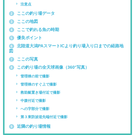
注意点
ここの釣り場データ
2
ここの地図
3
ここで釣れる魚の時期
4
優良ポイント
5
北陸道大潟PAスマートICより釣り場入り口までの経路地
6
図
ここの写真
7
この釣り場の全天球画像（360°写真）
8
管理棟の前で撮影
管理棟のすぐ上で撮影
救助艇置き場付近で撮影
中腹付近で撮影
への字部分で撮影
第３東防波堤先端付近で撮影
近隣の釣り場情報
9