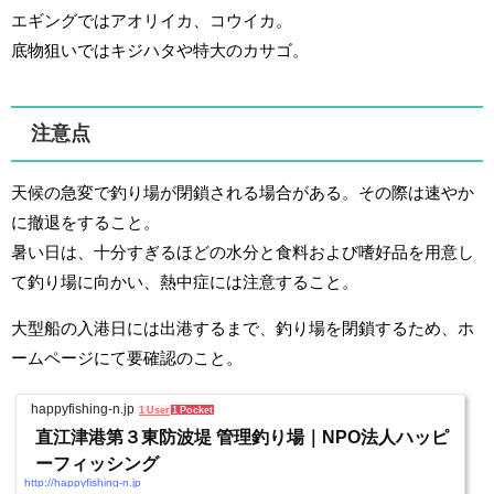
エギングではアオリイカ、コウイカ。
底物狙いではキジハタや特大のカサゴ。
注意点
天候の急変で釣り場が閉鎖される場合がある。その際は速やか
に撤退をすること。
暑い日は、十分すぎるほどの水分と食料および嗜好品を用意し
て釣り場に向かい、熱中症には注意すること。
大型船の入港日には出港するまで、釣り場を閉鎖するため、ホ
ームページにて要確認のこと。
happyfishing-n.jp
1 User
1 Pocket
直江津港第３東防波堤 管理釣り場｜NPO法人ハッピ
ーフィッシング
http://happyfishing-n.jp