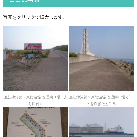
写真をクリックで拡大します。
直江津港第３東防波堤 管理釣り場 入
直江津港第３東防波堤 管理釣り場 ゲー
り口付近
トを過ぎたところ