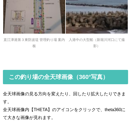
直江津港第３東防波堤 管理釣り場 案内
入港中の大型船（新堀川河口にて撮
板
影）
この釣り場の全天球画像（360°写真）
全天球画像の見る方向を変えたり、回したり拡大したりできま
す。
全天球画像内【THETA】のアイコンをクリックで、theta360に
て大きな画像が見れます。