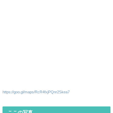
https://goo.gl/maps/RcR4fxjPQnr2Skea7
ここの写真