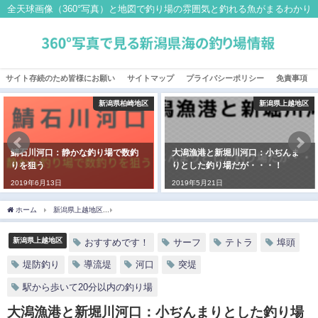
全天球画像（360°写真）と地図で釣り場の雰囲気と釣れる魚がまるわかり
サイト存続のため皆様にお願い
サイトマップ
プライバシーポリシー
免責事項
新潟県上越地区
新潟県糸魚川地区
大潟漁港と新堀川河口：小ぢんま
梶屋敷堤防：駅から徒歩5分。電車
りとした釣り場だが・・・！
移動でアオリイカを狙うならこ
こ！
2019年5月21日
2019年4月22日
ホーム
新潟県上越地区
大潟漁港と新堀川河口：小ぢんまりとした釣り場だが・・・
新潟県上越地区
おすすめです！
サーフ
テトラ
埠頭
堤防釣り
導流堤
河口
突堤
駅から歩いて20分以内の釣り場
大潟漁港と新堀川河口：小ぢんまりとした釣り場