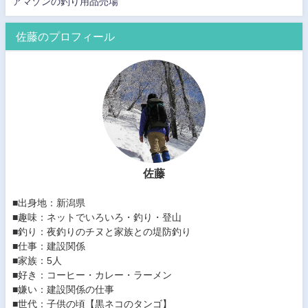
アマゾンの釣り用品売場
佐藤のプロフィール
佐藤
■出身地：新潟県
■趣味：ネットでいろいろ・釣り・登山
■釣り：夜釣りのチヌと家族との堤防釣り
■仕事：建設関係
■家族：5人
■好き：コーヒー・カレー・ラーメン
■嫌い：建設関係の仕事
■世代：子供の頃【黒ネコのタンゴ】