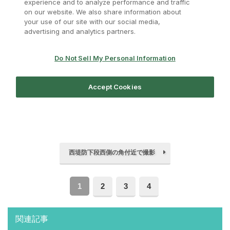
西堤防下段西側の角付近で撮影
1
2
3
4
関連記事