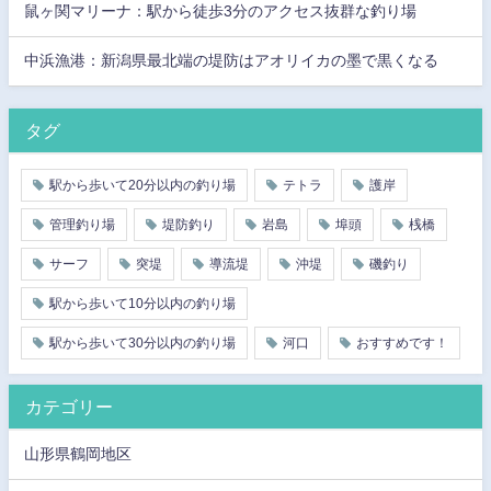
鼠ヶ関マリーナ：駅から徒歩3分のアクセス抜群な釣り場
中浜漁港：新潟県最北端の堤防はアオリイカの墨で黒くなる
タグ
駅から歩いて20分以内の釣り場
テトラ
護岸
管理釣り場
堤防釣り
岩島
埠頭
桟橋
サーフ
突堤
導流堤
沖堤
磯釣り
駅から歩いて10分以内の釣り場
駅から歩いて30分以内の釣り場
河口
おすすめです！
カテゴリー
山形県鶴岡地区