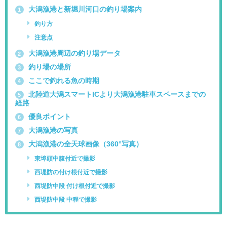
大潟漁港と新堀川河口の釣り場案内
1
釣り方
注意点
大潟漁港周辺の釣り場データ
2
釣り場の場所
3
ここで釣れる魚の時期
4
北陸道大潟スマートICより大潟漁港駐車スペースまでの
5
経路
優良ポイント
6
大潟漁港の写真
7
大潟漁港の全天球画像（360°写真）
8
東埠頭中腹付近で撮影
西堤防の付け根付近で撮影
西堤防中段 付け根付近で撮影
西堤防中段 中程で撮影