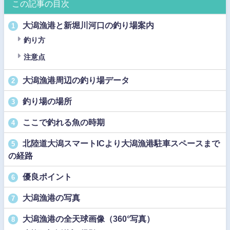
この記事の目次
大潟漁港と新堀川河口の釣り場案内
1
釣り方
注意点
大潟漁港周辺の釣り場データ
2
釣り場の場所
3
ここで釣れる魚の時期
4
北陸道大潟スマートICより大潟漁港駐車スペースまで
5
の経路
優良ポイント
6
大潟漁港の写真
7
大潟漁港の全天球画像（360°写真）
8