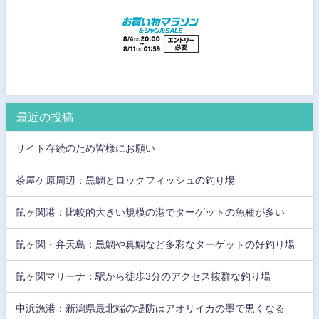
最近の投稿
サイト存続のため皆様にお願い
茶屋ケ原周辺：黒鯛とロックフィッシュの釣り場
鼠ヶ関港：比較的大きい規模の港でターゲットの魚種が多い
鼠ヶ関・弁天島：黒鯛や真鯛など多彩なターゲットの好釣り場
鼠ヶ関マリーナ：駅から徒歩3分のアクセス抜群な釣り場
中浜漁港：新潟県最北端の堤防はアオリイカの墨で黒くなる