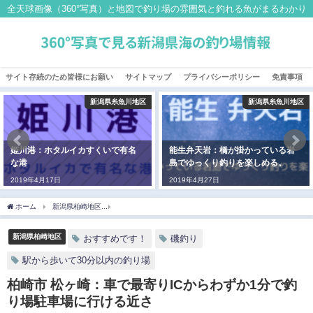
全天球画像（360°写真）と地図で釣り場の雰囲気と釣れる魚がまるわかり
サイト存続のため皆様にお願い
サイトマップ
プライバシーポリシー
免責事項
新潟県糸魚川地区
新潟県糸魚川地区
姫川港：ホタルイカすくいで有名
能生弁天岩：橋が掛かっている岩
な港
島でゆっくり釣りを楽しめる。
2019年4月17日
2019年4月27日
ホーム
新潟県柏崎地区
柏崎市 松ヶ崎：車で最寄りICからわずか1分で釣り場駐車場
新潟県柏崎地区
おすすめです！
磯釣り
駅から歩いて30分以内の釣り場
柏崎市 松ヶ崎：車で最寄りICからわずか1分で釣
り場駐車場に行ける近さ