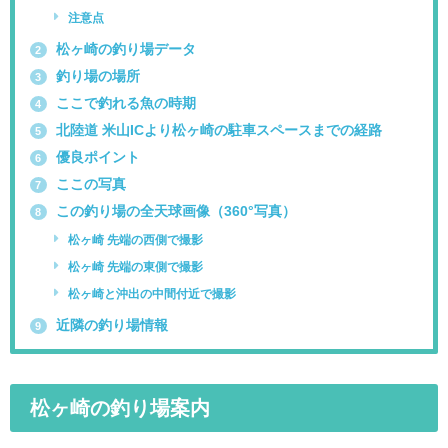
注意点
松ヶ崎の釣り場データ
2
釣り場の場所
3
ここで釣れる魚の時期
4
北陸道 米山ICより松ヶ崎の駐車スペースまでの経路
5
優良ポイント
6
ここの写真
7
この釣り場の全天球画像（360°写真）
8
松ヶ崎 先端の西側で撮影
松ヶ崎 先端の東側で撮影
松ヶ崎と沖出の中間付近で撮影
近隣の釣り場情報
9
松ヶ崎の釣り場案内