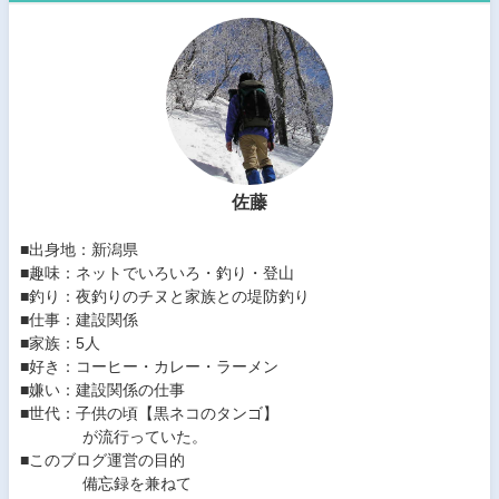
佐藤
■出身地：新潟県
■趣味：ネットでいろいろ・釣り・登山
■釣り：夜釣りのチヌと家族との堤防釣り
■仕事：建設関係
■家族：5人
■好き：コーヒー・カレー・ラーメン
■嫌い：建設関係の仕事
■世代：子供の頃【黒ネコのタンゴ】
が流行っていた。
■このブログ運営の目的
備忘録を兼ねて