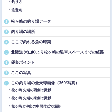
釣り方
注意点
松ヶ崎の釣り場データ
2
釣り場の場所
3
ここで釣れる魚の時期
4
北陸道 米山ICより松ヶ崎の駐車スペースまでの経路
5
優良ポイント
6
ここの写真
7
この釣り場の全天球画像（360°写真）
8
松ヶ崎 先端の西側で撮影
松ヶ崎 先端の東側で撮影
松ヶ崎と沖出の中間付近で撮影