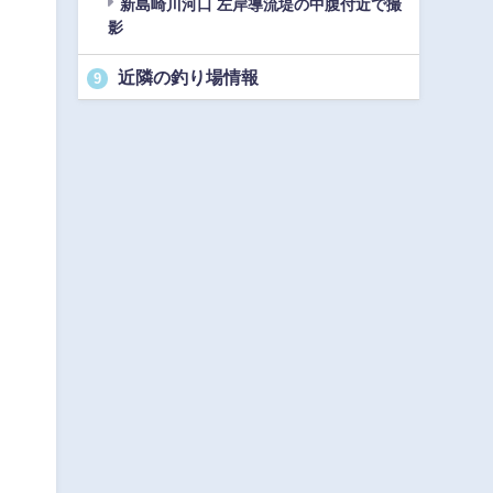
新島崎川河口 左岸導流堤の中腹付近で撮
影
近隣の釣り場情報
9