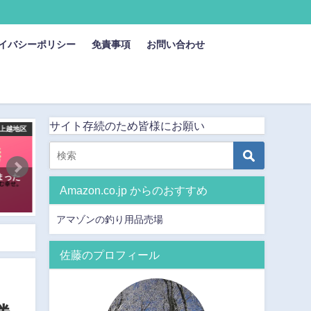
イバシーポリシー
免責事項
お問い合わせ
サイト存続のため皆様にお願い
上越地区
新潟県上越地区
新潟県
まった
鵜の浜海岸：シロギスの一級釣り
島見浜：シロギスの実績が
Amazon.co.jp からのおすすめ
場
高い釣り場
2019年5月22日
2019年7月13日
アマゾンの釣り用品売場
佐藤のプロフィール