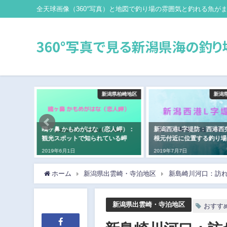
全天球画像（360°写真）と地図で釣り場の雰囲気と釣れる魚が
県新潟地区
新潟県柏崎地区
新潟
ない静か
鴎ヶ鼻 かもめがはな（恋人岬）：
新潟西港L字堤防：西港西
観光スポットで知られている岬
根元付近に位置する釣り場
2019年6月1日
2019年7月7日
ホーム
新潟県出雲崎・寺泊地区
新島崎川河口：訪
新潟県出雲崎・寺泊地区
おすす