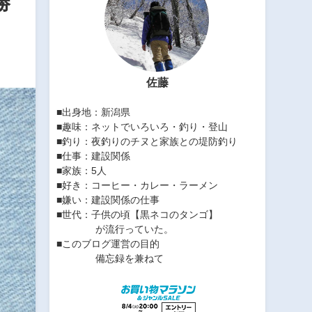
勝
佐藤
■出身地：新潟県
■趣味：ネットでいろいろ・釣り・登山
■釣り：夜釣りのチヌと家族との堤防釣り
■仕事：建設関係
■家族：5人
■好き：コーヒー・カレー・ラーメン
■嫌い：建設関係の仕事
■世代：子供の頃【黒ネコのタンゴ】
が流行っていた。
■このブログ運営の目的
備忘録を兼ねて