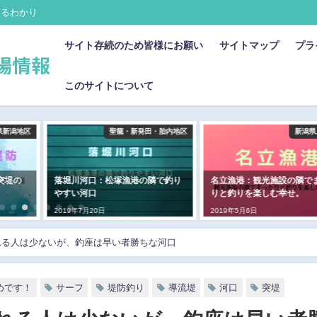
まるわかり
サイト存続のため皆様にお願い
サイトマップ
プラ
このサイトについて
県新潟地区
聖籠・新発田・胎内地区
新潟県
突堤の
落堀川河口：松塚漁港の隣で釣り
名立漁港：観光施設の隣で
やすい河口
りと釣りを楽しむ幸せ。
2019年7月20日
2019年5月6日
れる人は少ないが、釣座は早い者勝ちな河口
めです！
サーフ
堤防釣り
導流堤
河口
突堤