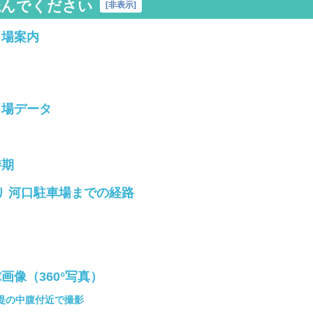
読んでください
[
非表示
]
り場案内
り場データ
時期
り 河口駐車場までの経路
像（360°写真）
堤の中腹付近で撮影