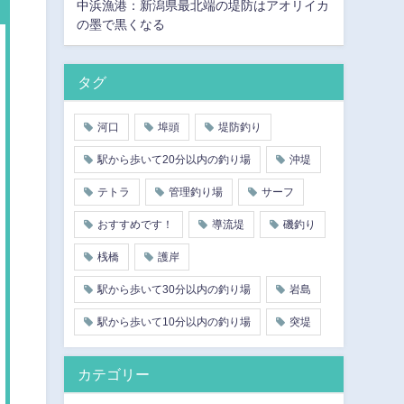
中浜漁港：新潟県最北端の堤防はアオリイカ
の墨で黒くなる
タグ
河口
埠頭
堤防釣り
駅から歩いて20分以内の釣り場
沖堤
テトラ
管理釣り場
サーフ
おすすめです！
導流堤
磯釣り
桟橋
護岸
駅から歩いて30分以内の釣り場
岩島
駅から歩いて10分以内の釣り場
突堤
カテゴリー