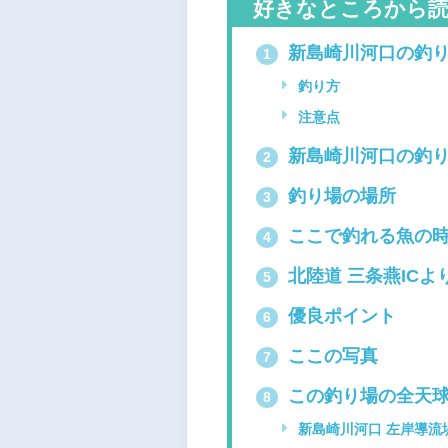
好きなところから
新島崎川河口の釣
1
釣り方
注意点
新島崎川河口の釣
2
釣り場の場所
3
ここで釣れる魚の
4
北陸道 三条燕ICよ
5
優良ポイント
6
ここの写真
7
この釣り場の全天球画
8
新島崎川河口 左岸導流