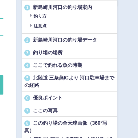
新島崎川河口の釣り場案内
1
釣り方
注意点
新島崎川河口の釣り場データ
2
釣り場の場所
3
ここで釣れる魚の時期
4
北陸道 三条燕ICより 河口駐車場まで
5
の経路
優良ポイント
6
ここの写真
7
この釣り場の全天球画像（360°写
8
真）