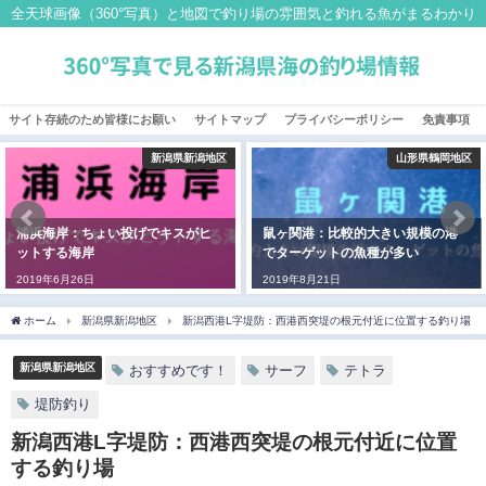
全天球画像（360°写真）と地図で釣り場の雰囲気と釣れる魚がまるわかり
サイト存続のため皆様にお願い
サイトマップ
プライバシーポリシー
免責事項
新潟県新潟地区
山形県鶴岡地区
浦浜海岸：ちょい投げでキスがヒ
鼠ヶ関港：比較的大きい規模の港
ットする海岸
でターゲットの魚種が多い
2019年6月26日
2019年8月21日
ホーム
新潟県新潟地区
新潟西港L字堤防：西港西突堤の根元付近に位置する釣り場
新潟県新潟地区
おすすめです！
サーフ
テトラ
堤防釣り
新潟西港L字堤防：西港西突堤の根元付近に位置
する釣り場