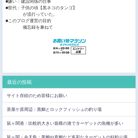
■嫌い：建設関係の仕事
■世代：子供の頃【黒ネコのタンゴ】
が流行っていた。
■このブログ運営の目的
備忘録を兼ねて
最近の投稿
サイト存続のため皆様にお願い
茶屋ケ原周辺：黒鯛とロックフィッシュの釣り場
鼠ヶ関港：比較的大きい規模の港でターゲットの魚種が多い
鼠ヶ関・弁天島：黒鯛や真鯛など多彩なターゲットの好釣り場