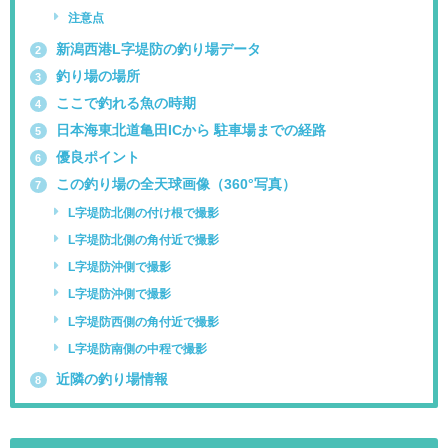
注意点
新潟西港L字堤防の釣り場データ
2
釣り場の場所
3
ここで釣れる魚の時期
4
日本海東北道亀田ICから 駐車場までの経路
5
優良ポイント
6
この釣り場の全天球画像（360°写真）
7
L字堤防北側の付け根で撮影
L字堤防北側の角付近で撮影
L字堤防沖側で撮影
L字堤防沖側で撮影
L字堤防西側の角付近で撮影
L字堤防南側の中程で撮影
近隣の釣り場情報
8