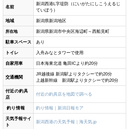
新潟西港L字堤防（にいがたにしこうえるじ
名前
ていぼう）
地域
新潟県新潟地区
新潟県新潟市中央区海辺町～西船見町
所在地
駐車スペース
あり
トイレ
入舟みなとタワーで使用
自家用車
日本海東北道 亀田ICより約20分
JR越後線
新潟駅よりタクシーで約20分
交通機関
上越新幹線 新潟駅よりタクシーで約
20
分
付近の釣具
付近の釣具店を地図で調べる
店
釣り情報
釣り情報｜新潟日報モア
天気予報サイ
新潟西港の天気予報｜海天気.jp
ト