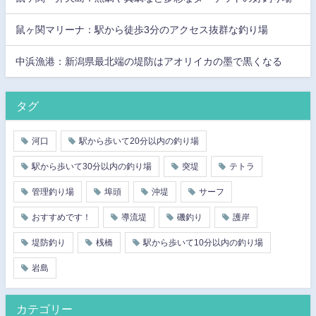
鼠ヶ関マリーナ：駅から徒歩3分のアクセス抜群な釣り場
中浜漁港：新潟県最北端の堤防はアオリイカの墨で黒くなる
タグ
河口
駅から歩いて20分以内の釣り場
駅から歩いて30分以内の釣り場
突堤
テトラ
管理釣り場
埠頭
沖堤
サーフ
おすすめです！
導流堤
磯釣り
護岸
堤防釣り
桟橋
駅から歩いて10分以内の釣り場
岩島
カテゴリー