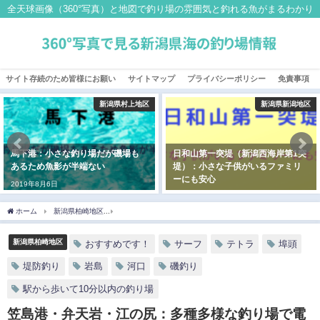
全天球画像（360°写真）と地図で釣り場の雰囲気と釣れる魚がまるわかり
サイト存続のため皆様にお願い
サイトマップ
プライバシーポリシー
免責事項
新潟県村上地区
新潟県新潟地区
馬下港：小さな釣り場だが磯場も
日和山第一突堤（新潟西海岸第1突
あるため魚影が半端ない
堤）：小さな子供がいるファミリ
ーにも安心
2019年8月6日
2019年7月4日
ホーム
新潟県柏崎地区
笠島港・弁天岩・江の尻：多種多様な釣り場で電車釣行にも
新潟県柏崎地区
おすすめです！
サーフ
テトラ
埠頭
堤防釣り
岩島
河口
磯釣り
駅から歩いて10分以内の釣り場
笠島港・弁天岩・江の尻：多種多様な釣り場で電