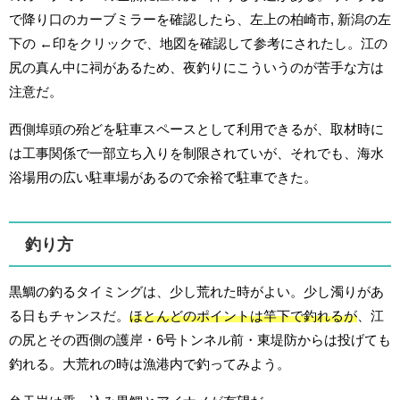
で降り口のカーブミラーを確認したら、左上の柏崎市, 新潟の左
下の ←印をクリックで、地図を確認して参考にされたし。江の
尻の真ん中に祠があるため、夜釣りにこういうのが苦手な方は
注意だ。
西側埠頭の殆どを駐車スペースとして利用できるが、取材時に
は工事関係で一部立ち入りを制限されていが、それでも、海水
浴場用の広い駐車場があるので余裕で駐車できた。
釣り方
黒鯛の釣るタイミングは、少し荒れた時がよい。少し濁りがあ
る日もチャンスだ。
ほとんどのポイントは竿下で釣れるが
、江
の尻とその西側の護岸・6号トンネル前・東堤防からは投げても
釣れる。大荒れの時は漁港内で釣ってみよう。