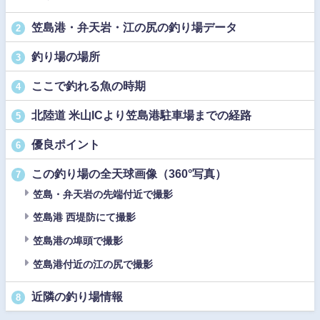
笠島港・弁天岩・江の尻の釣り場データ
2
釣り場の場所
3
ここで釣れる魚の時期
4
北陸道 米山ICより笠島港駐車場までの経路
5
優良ポイント
6
この釣り場の全天球画像（360°写真）
7
笠島・弁天岩の先端付近で撮影
笠島港 西堤防にて撮影
笠島港の埠頭で撮影
笠島港付近の江の尻で撮影
近隣の釣り場情報
8