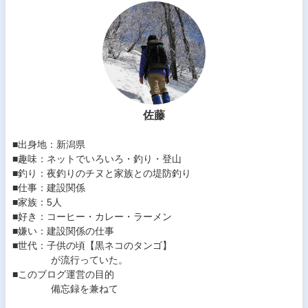
佐藤
■出身地：新潟県
■趣味：ネットでいろいろ・釣り・登山
■釣り：夜釣りのチヌと家族との堤防釣り
■仕事：建設関係
■家族：5人
■好き：コーヒー・カレー・ラーメン
■嫌い：建設関係の仕事
■世代：子供の頃【黒ネコのタンゴ】
が流行っていた。
■このブログ運営の目的
備忘録を兼ねて