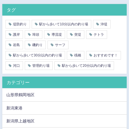
タグ
堤防釣り
駅から歩いて10分以内の釣り場
沖堤
護岸
埠頭
導流堤
突堤
テトラ
岩島
磯釣り
サーフ
駅から歩いて30分以内の釣り場
桟橋
おすすめです！
河口
管理釣り場
駅から歩いて20分以内の釣り場
カテゴリー
山形県鶴岡地区
新潟東港
新潟県上越地区