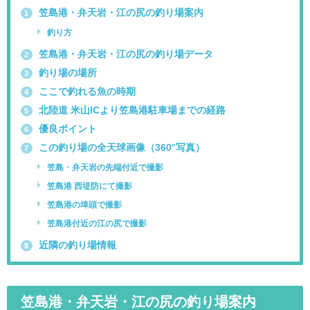
笠島港・弁天岩・江の尻の釣り場案内
1
釣り方
笠島港・弁天岩・江の尻の釣り場データ
2
釣り場の場所
3
ここで釣れる魚の時期
4
北陸道 米山ICより笠島港駐車場までの経路
5
優良ポイント
6
この釣り場の全天球画像（360°写真）
7
笠島・弁天岩の先端付近で撮影
笠島港 西堤防にて撮影
笠島港の埠頭で撮影
笠島港付近の江の尻で撮影
近隣の釣り場情報
8
笠島港・弁天岩・江の尻の釣り場案内