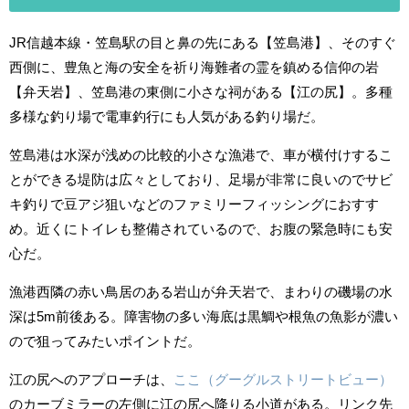
JR信越本線・笠島駅の目と鼻の先にある【笠島港】、そのすぐ
西側に、
豊魚と海の安全を祈り海難者の霊を鎮める信仰の岩
【
弁天岩】、笠島港の東側に小さな祠がある【江の尻】。多種
多様な釣り場で電車釣行にも人気がある釣り場だ。
笠島港は水深が浅めの比較的小さな漁港で、車が横付けするこ
とができる堤防は広々としており、足場が非常に良いのでサビ
キ釣りで豆アジ狙いなどのフ
ァミリーフィッシングにおすす
め。近くにトイレも整備されているので、お腹の緊急時にも安
心だ。
漁港西隣の赤い鳥居のある岩山が弁天岩で、まわりの磯場の水
深は5m前後ある。障害物の多い海底は黒鯛や根魚の魚影が濃い
ので狙ってみたいポイントだ。
江の尻へのアプローチは、
ここ（グーグルストリートビュー）
のカーブミラーの左側に江の尻へ降りる小道がある。リンク先